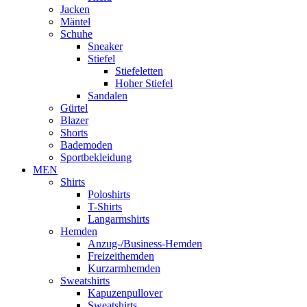
Jacken
Mäntel
Schuhe
Sneaker
Stiefel
Stiefeletten
Hoher Stiefel
Sandalen
Gürtel
Blazer
Shorts
Bademoden
Sportbekleidung
MEN
Shirts
Poloshirts
T-Shirts
Langarmshirts
Hemden
Anzug-/Business-Hemden
Freizeithemden
Kurzarmhemden
Sweatshirts
Kapuzenpullover
Sweatshirts