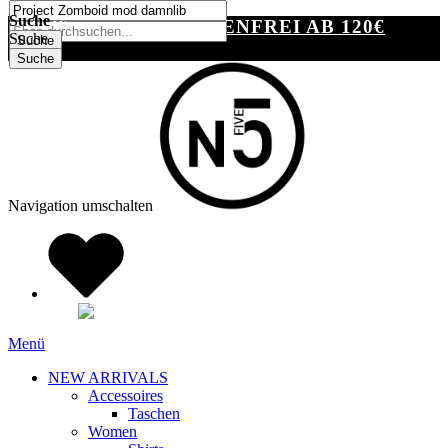
SUCHE
Suche
VERSANDKOSTENFREI AB 120€
Suche
Suche
Suche
Navigation umschalten
Menü
NEW ARRIVALS
Accessoires
Taschen
Women