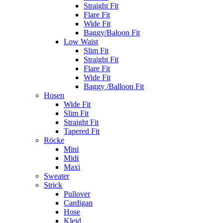
Straight Fit
Flare Fit
Wide Fit
Baggy/Baloon Fit
Low Waist
Slim Fit
Straight Fit
Flare Fit
Wide Fit
Baggy /Balloon Fit
Hosen
Wide Fit
Slim Fit
Straight Fit
Tapered Fit
Röcke
Mini
Midi
Maxi
Sweater
Strick
Pullover
Cardigan
Hose
Kleid