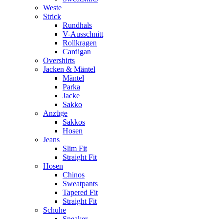
Weste
Strick
Rundhals
V-Ausschnitt
Rollkragen
Cardigan
Overshirts
Jacken & Mäntel
Mäntel
Parka
Jacke
Sakko
Anzüge
Sakkos
Hosen
Jeans
Slim Fit
Straight Fit
Hosen
Chinos
Sweatpants
Tapered Fit
Straight Fit
Schuhe
Sneaker