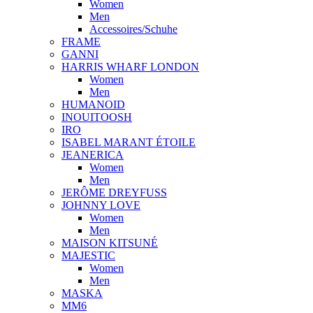
Women
Men
Accessoires/Schuhe
FRAME
GANNI
HARRIS WHARF LONDON
Women
Men
HUMANOID
INOUITOOSH
IRO
ISABEL MARANT ÉTOILE
JEANERICA
Women
Men
JERÔME DREYFUSS
JOHNNY LOVE
Women
Men
MAISON KITSUNÉ
MAJESTIC
Women
Men
MASKA
MM6