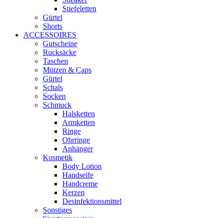
Stiefeletten
Gürtel
Shorts
ACCESSOIRES
Gutscheine
Rucksäcke
Taschen
Mützen & Caps
Gürtel
Schals
Socken
Schmuck
Halsketten
Armketten
Ringe
Ohrringe
Anhänger
Kosmetik
Body Lotion
Handseife
Handcreme
Kerzen
Desinfektionsmittel
Sonstiges