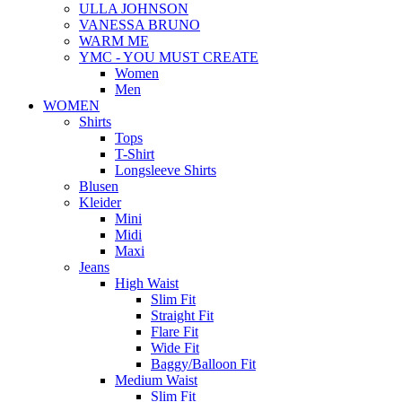
ULLA JOHNSON
VANESSA BRUNO
WARM ME
YMC - YOU MUST CREATE
Women
Men
WOMEN
Shirts
Tops
T-Shirt
Longsleeve Shirts
Blusen
Kleider
Mini
Midi
Maxi
Jeans
High Waist
Slim Fit
Straight Fit
Flare Fit
Wide Fit
Baggy/Balloon Fit
Medium Waist
Slim Fit