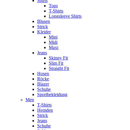
Shirts
Tops
T-Shirts
Longsleeve Shirts
Blusen
Strick
Kleider
Mini
Midi
Maxi
Jeans
Skinny Fit
Slim Fit
Straight Fit
Hosen
Röcke
Blazer
Schuhe
Sportbekleidung
Men
T-Shirts
Hemden
Strick
Jeans
Schuhe