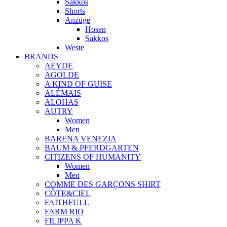
Sakkos
Shorts
Anzüge
Hosen
Sakkos
Weste
BRANDS
AEYDE
AGOLDE
A KIND OF GUISE
ALÉMAIS
ALOHAS
AUTRY
Women
Men
BARENA VENEZIA
BAUM & PFERDGARTEN
CITIZENS OF HUMANITY
Women
Men
COMME DES GARÇONS SHIRT
CÔTE&CIEL
FAITHFULL
FARM RIO
FILIPPA K