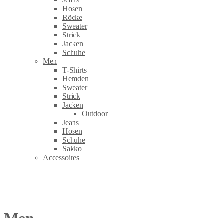
Hosen
Röcke
Sweater
Strick
Jacken
Schuhe
Men
T-Shirts
Hemden
Sweater
Strick
Jacken
Outdoor
Jeans
Hosen
Schuhe
Sakko
Accessoires