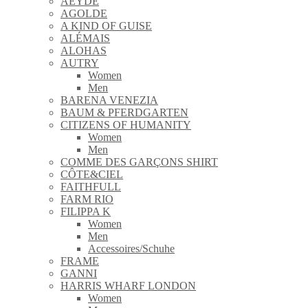
AEYDE
AGOLDE
A KIND OF GUISE
ALÉMAIS
ALOHAS
AUTRY
Women
Men
BARENA VENEZIA
BAUM & PFERDGARTEN
CITIZENS OF HUMANITY
Women
Men
COMME DES GARÇONS SHIRT
CÔTE&CIEL
FAITHFULL
FARM RIO
FILIPPA K
Women
Men
Accessoires/Schuhe
FRAME
GANNI
HARRIS WHARF LONDON
Women