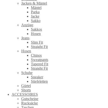
Jacken & Mäntel
Mäntel
Parka
Jacke
Sakko
Anzüge
Sakkos
Hosen
Jeans
Slim Fit
Straight Fit
Hosen
Chinos
Sweatpants
Tapered Fit
Straight Fit
Schuhe
Sneaker
Stiefeletten
Gürtel
Shorts
ACCESSOIRES
Gutscheine
Rucksäcke
Taschen