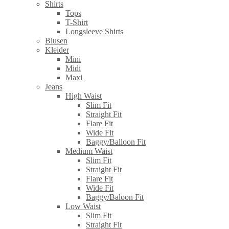
Shirts
Tops
T-Shirt
Longsleeve Shirts
Blusen
Kleider
Mini
Midi
Maxi
Jeans
High Waist
Slim Fit
Straight Fit
Flare Fit
Wide Fit
Baggy/Balloon Fit
Medium Waist
Slim Fit
Straight Fit
Flare Fit
Wide Fit
Baggy/Baloon Fit
Low Waist
Slim Fit
Straight Fit