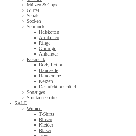
Mützen & Caps
Gürtel
Schals
Socken
Schmuck
Halsketten
Armketten
Ringe
Ohrringe
Anhänger
Kosmetik
Body Lotion
Handseife
Handcreme
Kerzen
Desinfektionsmittel
Sonstiges
Sportaccessoires
SALE
Women
T-Shirts
Blusen
Kleider
Blazer
Jeans