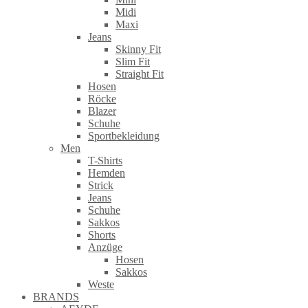
Midi
Maxi
Jeans
Skinny Fit
Slim Fit
Straight Fit
Hosen
Röcke
Blazer
Schuhe
Sportbekleidung
Men
T-Shirts
Hemden
Strick
Jeans
Schuhe
Sakkos
Shorts
Anzüge
Hosen
Sakkos
Weste
BRANDS