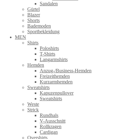
Sandalen
Gürtel
Blazer
Shorts
Bademoden
Sportbekleidung
MEN
Shirts
Poloshirts
T-Shirts
Langarmshirts
Hemden
Anzug-/Business-Hemden
Freizeithemden
Kurzarmhemden
Sweatshirts
Kapuzenpullover
Sweatshirts
Weste
Strick
Rundhals
V-Ausschnitt
Rollkragen
Cardigan
Overshirts