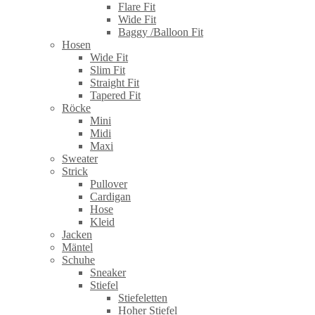
Flare Fit
Wide Fit
Baggy /Balloon Fit
Hosen
Wide Fit
Slim Fit
Straight Fit
Tapered Fit
Röcke
Mini
Midi
Maxi
Sweater
Strick
Pullover
Cardigan
Hose
Kleid
Jacken
Mäntel
Schuhe
Sneaker
Stiefel
Stiefeletten
Hoher Stiefel