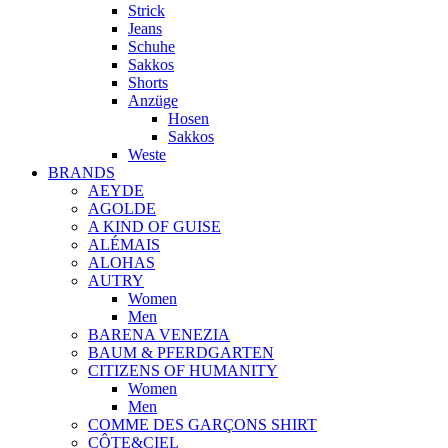
Strick
Jeans
Schuhe
Sakkos
Shorts
Anzüge
Hosen
Sakkos
Weste
BRANDS
AEYDE
AGOLDE
A KIND OF GUISE
ALÉMAIS
ALOHAS
AUTRY
Women
Men
BARENA VENEZIA
BAUM & PFERDGARTEN
CITIZENS OF HUMANITY
Women
Men
COMME DES GARÇONS SHIRT
CÔTE&CIEL