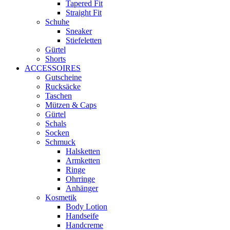
Tapered Fit
Straight Fit
Schuhe
Sneaker
Stiefeletten
Gürtel
Shorts
ACCESSOIRES
Gutscheine
Rucksäcke
Taschen
Mützen & Caps
Gürtel
Schals
Socken
Schmuck
Halsketten
Armketten
Ringe
Ohrringe
Anhänger
Kosmetik
Body Lotion
Handseife
Handcreme