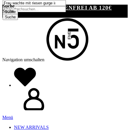
SUCHE
Suche
VERSANDKOSTENFREI AB 120€
Suche
Suche
Suche
Navigation umschalten
Menü
NEW ARRIVALS