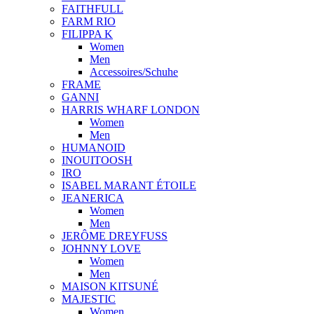
FAITHFULL
FARM RIO
FILIPPA K
Women
Men
Accessoires/Schuhe
FRAME
GANNI
HARRIS WHARF LONDON
Women
Men
HUMANOID
INOUITOOSH
IRO
ISABEL MARANT ÉTOILE
JEANERICA
Women
Men
JERÔME DREYFUSS
JOHNNY LOVE
Women
Men
MAISON KITSUNÉ
MAJESTIC
Women