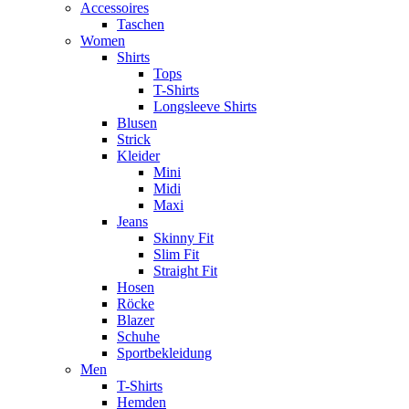
Accessoires
Taschen
Women
Shirts
Tops
T-Shirts
Longsleeve Shirts
Blusen
Strick
Kleider
Mini
Midi
Maxi
Jeans
Skinny Fit
Slim Fit
Straight Fit
Hosen
Röcke
Blazer
Schuhe
Sportbekleidung
Men
T-Shirts
Hemden