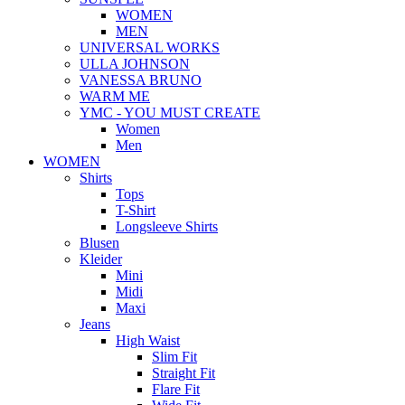
WOMEN
MEN
UNIVERSAL WORKS
ULLA JOHNSON
VANESSA BRUNO
WARM ME
YMC - YOU MUST CREATE
Women
Men
WOMEN
Shirts
Tops
T-Shirt
Longsleeve Shirts
Blusen
Kleider
Mini
Midi
Maxi
Jeans
High Waist
Slim Fit
Straight Fit
Flare Fit