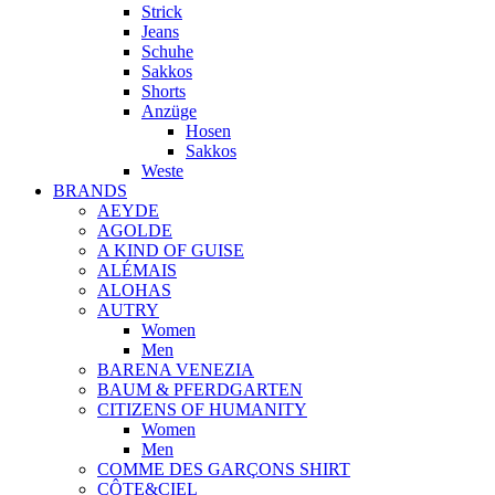
Strick
Jeans
Schuhe
Sakkos
Shorts
Anzüge
Hosen
Sakkos
Weste
BRANDS
AEYDE
AGOLDE
A KIND OF GUISE
ALÉMAIS
ALOHAS
AUTRY
Women
Men
BARENA VENEZIA
BAUM & PFERDGARTEN
CITIZENS OF HUMANITY
Women
Men
COMME DES GARÇONS SHIRT
CÔTE&CIEL