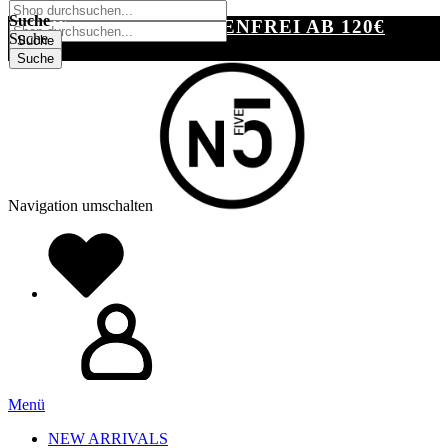
SUCHE
Suche
VERSANDKOSTENFREI AB 120€
Suche
Suche
Suche
Navigation umschalten
Menü
NEW ARRIVALS