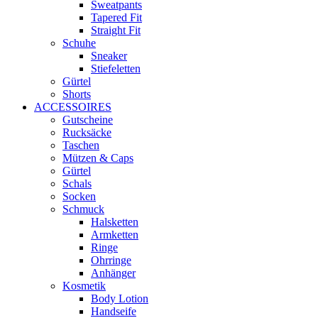
Sweatpants
Tapered Fit
Straight Fit
Schuhe
Sneaker
Stiefeletten
Gürtel
Shorts
ACCESSOIRES
Gutscheine
Rucksäcke
Taschen
Mützen & Caps
Gürtel
Schals
Socken
Schmuck
Halsketten
Armketten
Ringe
Ohrringe
Anhänger
Kosmetik
Body Lotion
Handseife