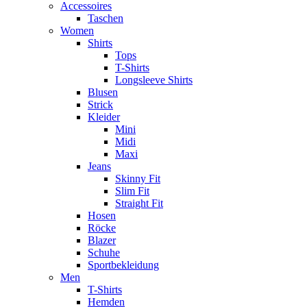
Accessoires
Taschen
Women
Shirts
Tops
T-Shirts
Longsleeve Shirts
Blusen
Strick
Kleider
Mini
Midi
Maxi
Jeans
Skinny Fit
Slim Fit
Straight Fit
Hosen
Röcke
Blazer
Schuhe
Sportbekleidung
Men
T-Shirts
Hemden