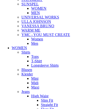
SUNSPEL
WOMEN
MEN
UNIVERSAL WORKS
ULLA JOHNSON
VANESSA BRUNO
WARM ME
YMC - YOU MUST CREATE
Women
Men
WOMEN
Shirts
Tops
T-Shirt
Longsleeve Shirts
Blusen
Kleider
Mini
Midi
Maxi
Jeans
High Waist
Slim Fit
Straight Fit