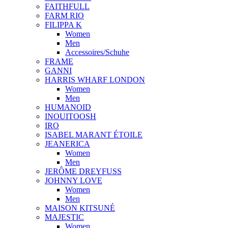
FAITHFULL
FARM RIO
FILIPPA K
Women
Men
Accessoires/Schuhe
FRAME
GANNI
HARRIS WHARF LONDON
Women
Men
HUMANOID
INOUITOOSH
IRO
ISABEL MARANT ÉTOILE
JEANERICA
Women
Men
JERÔME DREYFUSS
JOHNNY LOVE
Women
Men
MAISON KITSUNÉ
MAJESTIC
Women