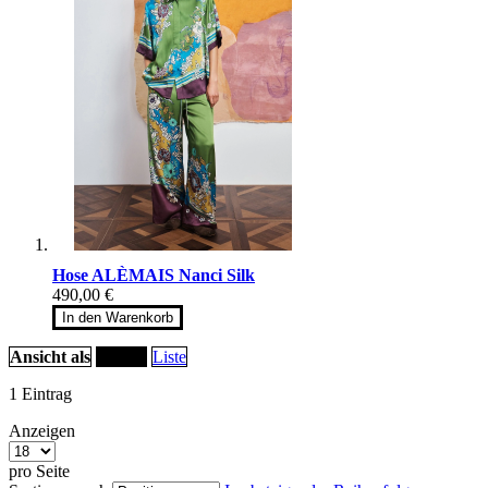
Hose ALÈMAIS Nanci Silk
490,00 €
In den Warenkorb
Ansicht als
Raster
Liste
1
Eintrag
Anzeigen
pro Seite