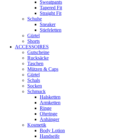
Sweatpants
Tapered Fit
Straight Fit
Schuhe
Sneaker
Stiefeletten
Gürtel
Shorts
ACCESSOIRES
Gutscheine
Rucksäcke
Taschen
Mützen & Caps
Gürtel
Schals
Socken
Schmuck
Halsketten
Armketten
Ringe
Ohrringe
Anhänger
Kosmetik
Body Lotion
Handseife