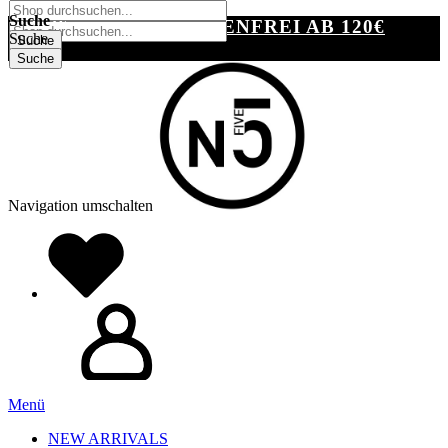
SUCHE
Suche
VERSANDKOSTENFREI AB 120€
Suche
Suche
Suche
Navigation umschalten
Menü
NEW ARRIVALS