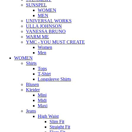
SUNSPEL
WOMEN
MEN
UNIVERSAL WORKS
ULLA JOHNSON
VANESSA BRUNO
WARM ME
YMC - YOU MUST CREATE
Women
Men
WOMEN
Shirts
Tops
T-Shirt
Longsleeve Shirts
Blusen
Kleider
Mini
Midi
Maxi
Jeans
High Waist
Slim Fit
Straight Fit