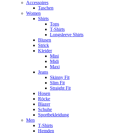
Accessoires
Taschen
Women
Shirts
Tops
T-Shirts
Longsleeve Shirts
Blusen
Strick
Kleider
Mini
Midi
Maxi
Jeans
Skinny Fit
Slim Fit
Straight Fit
Hosen
Röcke
Blazer
Schuhe
Sportbekleidung
Men
T-Shirts
Hemden