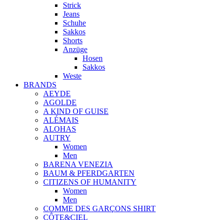
Strick
Jeans
Schuhe
Sakkos
Shorts
Anzüge
Hosen
Sakkos
Weste
BRANDS
AEYDE
AGOLDE
A KIND OF GUISE
ALÉMAIS
ALOHAS
AUTRY
Women
Men
BARENA VENEZIA
BAUM & PFERDGARTEN
CITIZENS OF HUMANITY
Women
Men
COMME DES GARÇONS SHIRT
CÔTE&CIEL