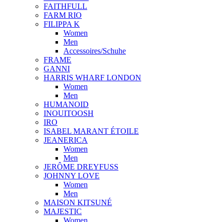
FAITHFULL
FARM RIO
FILIPPA K
Women
Men
Accessoires/Schuhe
FRAME
GANNI
HARRIS WHARF LONDON
Women
Men
HUMANOID
INOUITOOSH
IRO
ISABEL MARANT ÉTOILE
JEANERICA
Women
Men
JERÔME DREYFUSS
JOHNNY LOVE
Women
Men
MAISON KITSUNÉ
MAJESTIC
Women