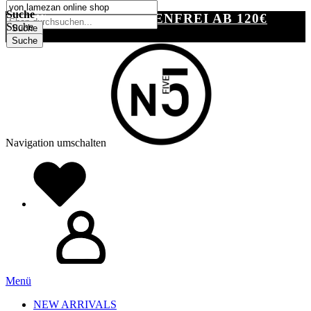
SUCHE
Suche
VERSANDKOSTENFREI AB 120€
Suche
Suche
Suche
Navigation umschalten
Menü
NEW ARRIVALS