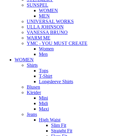
SUNSPEL
WOMEN
MEN
UNIVERSAL WORKS
ULLA JOHNSON
VANESSA BRUNO
WARM ME
YMC - YOU MUST CREATE
Women
Men
WOMEN
Shirts
Tops
T-Shirt
Longsleeve Shirts
Blusen
Kleider
Mini
Midi
Maxi
Jeans
High Waist
Slim Fit
Straight Fit