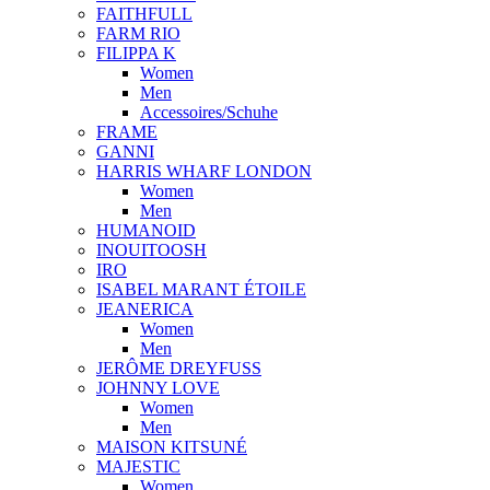
FAITHFULL
FARM RIO
FILIPPA K
Women
Men
Accessoires/Schuhe
FRAME
GANNI
HARRIS WHARF LONDON
Women
Men
HUMANOID
INOUITOOSH
IRO
ISABEL MARANT ÉTOILE
JEANERICA
Women
Men
JERÔME DREYFUSS
JOHNNY LOVE
Women
Men
MAISON KITSUNÉ
MAJESTIC
Women