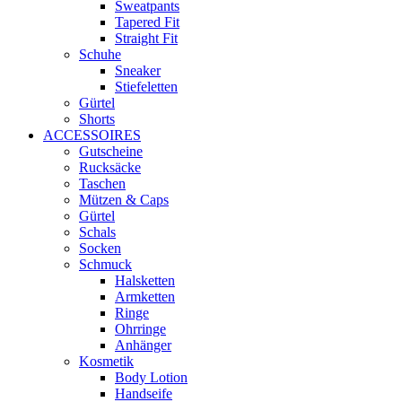
Sweatpants
Tapered Fit
Straight Fit
Schuhe
Sneaker
Stiefeletten
Gürtel
Shorts
ACCESSOIRES
Gutscheine
Rucksäcke
Taschen
Mützen & Caps
Gürtel
Schals
Socken
Schmuck
Halsketten
Armketten
Ringe
Ohrringe
Anhänger
Kosmetik
Body Lotion
Handseife