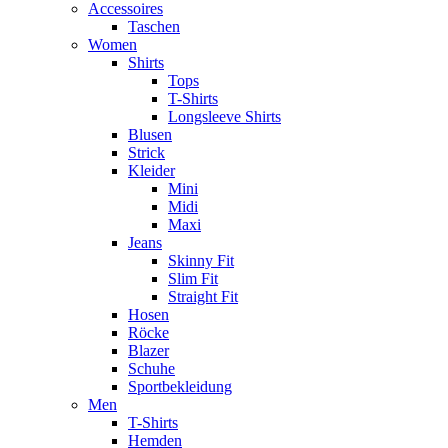
Accessoires
Taschen
Women
Shirts
Tops
T-Shirts
Longsleeve Shirts
Blusen
Strick
Kleider
Mini
Midi
Maxi
Jeans
Skinny Fit
Slim Fit
Straight Fit
Hosen
Röcke
Blazer
Schuhe
Sportbekleidung
Men
T-Shirts
Hemden