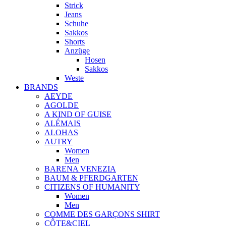
Strick
Jeans
Schuhe
Sakkos
Shorts
Anzüge
Hosen
Sakkos
Weste
BRANDS
AEYDE
AGOLDE
A KIND OF GUISE
ALÉMAIS
ALOHAS
AUTRY
Women
Men
BARENA VENEZIA
BAUM & PFERDGARTEN
CITIZENS OF HUMANITY
Women
Men
COMME DES GARÇONS SHIRT
CÔTE&CIEL