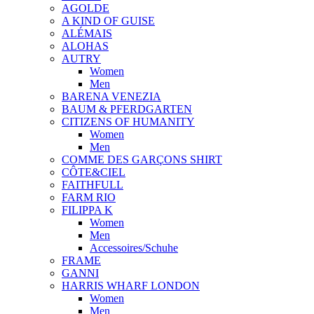
AGOLDE
A KIND OF GUISE
ALÉMAIS
ALOHAS
AUTRY
Women
Men
BARENA VENEZIA
BAUM & PFERDGARTEN
CITIZENS OF HUMANITY
Women
Men
COMME DES GARÇONS SHIRT
CÔTE&CIEL
FAITHFULL
FARM RIO
FILIPPA K
Women
Men
Accessoires/Schuhe
FRAME
GANNI
HARRIS WHARF LONDON
Women
Men