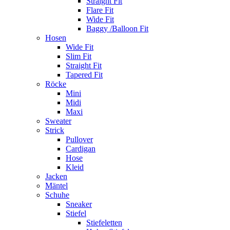
Straight Fit
Flare Fit
Wide Fit
Baggy /Balloon Fit
Hosen
Wide Fit
Slim Fit
Straight Fit
Tapered Fit
Röcke
Mini
Midi
Maxi
Sweater
Strick
Pullover
Cardigan
Hose
Kleid
Jacken
Mäntel
Schuhe
Sneaker
Stiefel
Stiefeletten