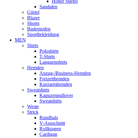
Hoher Stiefel
Sandalen
Gürtel
Blazer
Shorts
Bademoden
Sportbekleidung
MEN
Shirts
Poloshirts
T-Shirts
Langarmshirts
Hemden
Anzug-/Business-Hemden
Freizeithemden
Kurzarmhemden
Sweatshirts
Kapuzenpullover
Sweatshirts
Weste
Strick
Rundhals
V-Ausschnitt
Rollkragen
Cardigan