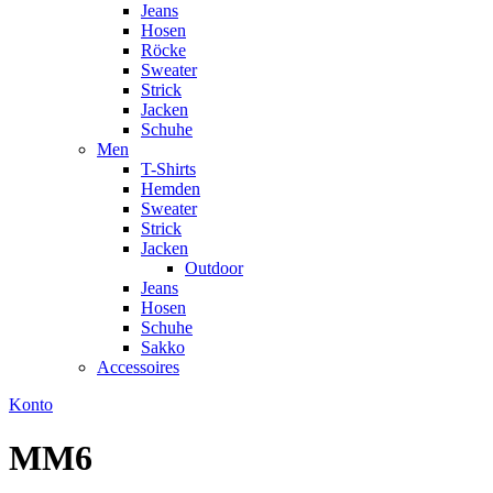
Jeans
Hosen
Röcke
Sweater
Strick
Jacken
Schuhe
Men
T-Shirts
Hemden
Sweater
Strick
Jacken
Outdoor
Jeans
Hosen
Schuhe
Sakko
Accessoires
Konto
MM6