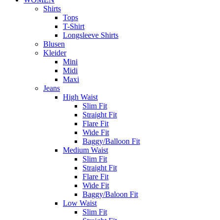
Shirts
Tops
T-Shirt
Longsleeve Shirts
Blusen
Kleider
Mini
Midi
Maxi
Jeans
High Waist
Slim Fit
Straight Fit
Flare Fit
Wide Fit
Baggy/Balloon Fit
Medium Waist
Slim Fit
Straight Fit
Flare Fit
Wide Fit
Baggy/Baloon Fit
Low Waist
Slim Fit