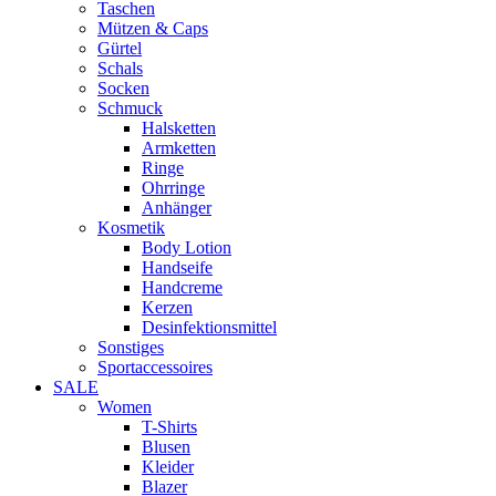
Taschen
Mützen & Caps
Gürtel
Schals
Socken
Schmuck
Halsketten
Armketten
Ringe
Ohrringe
Anhänger
Kosmetik
Body Lotion
Handseife
Handcreme
Kerzen
Desinfektionsmittel
Sonstiges
Sportaccessoires
SALE
Women
T-Shirts
Blusen
Kleider
Blazer