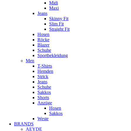
Midi
Maxi
Jeans
Skinny Fit
Slim Fit
Straight Fit
Hosen
Röcke
Blazer
Schuhe
Sportbekleidung
Men
T-Shirts
Hemden
Strick
Jeans
Schuhe
Sakkos
Shorts
Anzüge
Hosen
Sakkos
Weste
BRANDS
AEYDE