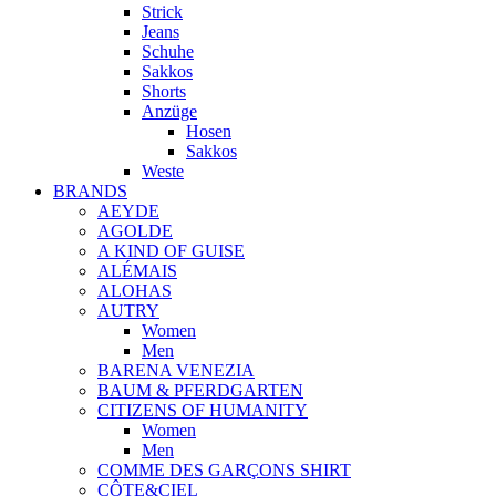
Strick
Jeans
Schuhe
Sakkos
Shorts
Anzüge
Hosen
Sakkos
Weste
BRANDS
AEYDE
AGOLDE
A KIND OF GUISE
ALÉMAIS
ALOHAS
AUTRY
Women
Men
BARENA VENEZIA
BAUM & PFERDGARTEN
CITIZENS OF HUMANITY
Women
Men
COMME DES GARÇONS SHIRT
CÔTE&CIEL