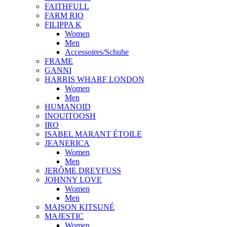
FAITHFULL
FARM RIO
FILIPPA K
Women
Men
Accessoires/Schuhe
FRAME
GANNI
HARRIS WHARF LONDON
Women
Men
HUMANOID
INOUITOOSH
IRO
ISABEL MARANT ÉTOILE
JEANERICA
Women
Men
JERÔME DREYFUSS
JOHNNY LOVE
Women
Men
MAISON KITSUNÉ
MAJESTIC
Women