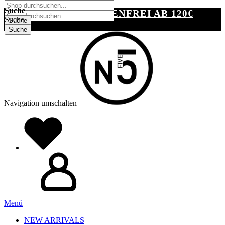
SUCHE
Suche
VERSANDKOSTENFREI AB 120€
Suche
Suche
Suche
Navigation umschalten
Menü
NEW ARRIVALS