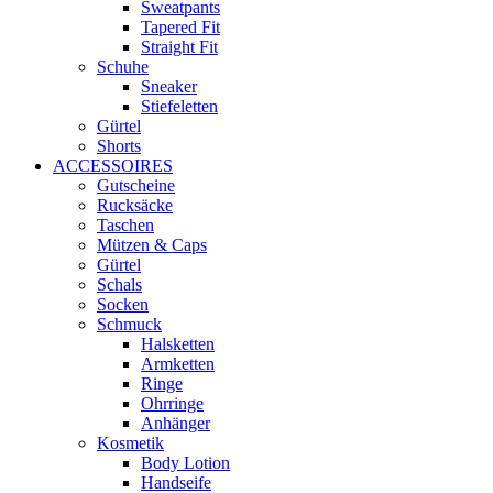
Sweatpants
Tapered Fit
Straight Fit
Schuhe
Sneaker
Stiefeletten
Gürtel
Shorts
ACCESSOIRES
Gutscheine
Rucksäcke
Taschen
Mützen & Caps
Gürtel
Schals
Socken
Schmuck
Halsketten
Armketten
Ringe
Ohrringe
Anhänger
Kosmetik
Body Lotion
Handseife