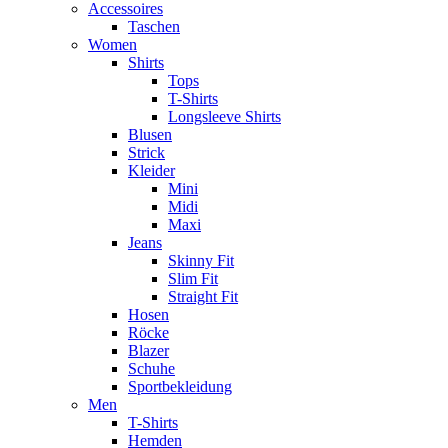
Accessoires
Taschen
Women
Shirts
Tops
T-Shirts
Longsleeve Shirts
Blusen
Strick
Kleider
Mini
Midi
Maxi
Jeans
Skinny Fit
Slim Fit
Straight Fit
Hosen
Röcke
Blazer
Schuhe
Sportbekleidung
Men
T-Shirts
Hemden