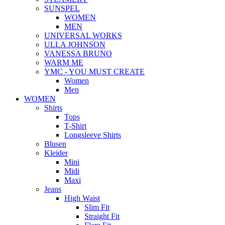
SUNSPEL
WOMEN
MEN
UNIVERSAL WORKS
ULLA JOHNSON
VANESSA BRUNO
WARM ME
YMC - YOU MUST CREATE
Women
Men
WOMEN
Shirts
Tops
T-Shirt
Longsleeve Shirts
Blusen
Kleider
Mini
Midi
Maxi
Jeans
High Waist
Slim Fit
Straight Fit