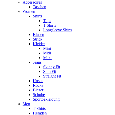
Accessoires
Taschen
Women
Shirts
Tops
T-Shirts
Longsleeve Shirts
Blusen
Strick
Kleider
Mini
Midi
Maxi
Jeans
Skinny Fit
Slim Fit
Straight Fit
Hosen
Röcke
Blazer
Schuhe
Sportbekleidung
Men
T-Shirts
Hemden