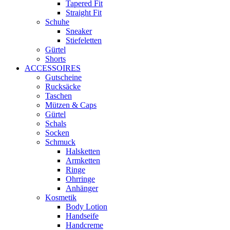
Tapered Fit
Straight Fit
Schuhe
Sneaker
Stiefeletten
Gürtel
Shorts
ACCESSOIRES
Gutscheine
Rucksäcke
Taschen
Mützen & Caps
Gürtel
Schals
Socken
Schmuck
Halsketten
Armketten
Ringe
Ohrringe
Anhänger
Kosmetik
Body Lotion
Handseife
Handcreme