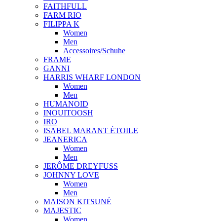
FAITHFULL
FARM RIO
FILIPPA K
Women
Men
Accessoires/Schuhe
FRAME
GANNI
HARRIS WHARF LONDON
Women
Men
HUMANOID
INOUITOOSH
IRO
ISABEL MARANT ÉTOILE
JEANERICA
Women
Men
JERÔME DREYFUSS
JOHNNY LOVE
Women
Men
MAISON KITSUNÉ
MAJESTIC
Women