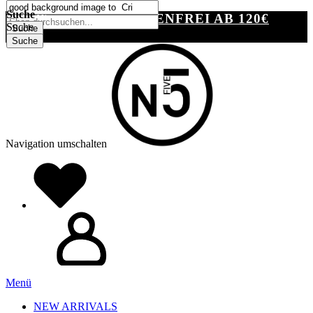
SUCHE
Suche
VERSANDKOSTENFREI AB 120€
Suche
Suche
Suche
Navigation umschalten
Menü
NEW ARRIVALS