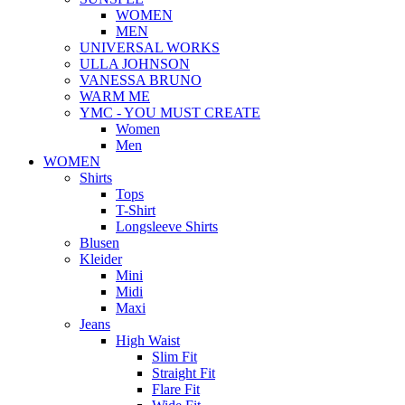
WOMEN
MEN
UNIVERSAL WORKS
ULLA JOHNSON
VANESSA BRUNO
WARM ME
YMC - YOU MUST CREATE
Women
Men
WOMEN
Shirts
Tops
T-Shirt
Longsleeve Shirts
Blusen
Kleider
Mini
Midi
Maxi
Jeans
High Waist
Slim Fit
Straight Fit
Flare Fit