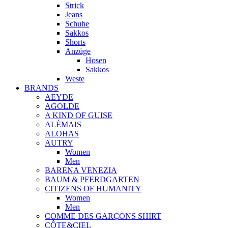
Strick
Jeans
Schuhe
Sakkos
Shorts
Anzüge
Hosen
Sakkos
Weste
BRANDS
AEYDE
AGOLDE
A KIND OF GUISE
ALÉMAIS
ALOHAS
AUTRY
Women
Men
BARENA VENEZIA
BAUM & PFERDGARTEN
CITIZENS OF HUMANITY
Women
Men
COMME DES GARÇONS SHIRT
CÔTE&CIEL