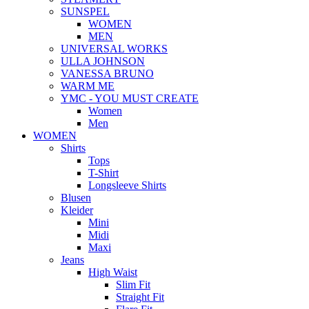
SUNSPEL
WOMEN
MEN
UNIVERSAL WORKS
ULLA JOHNSON
VANESSA BRUNO
WARM ME
YMC - YOU MUST CREATE
Women
Men
WOMEN
Shirts
Tops
T-Shirt
Longsleeve Shirts
Blusen
Kleider
Mini
Midi
Maxi
Jeans
High Waist
Slim Fit
Straight Fit