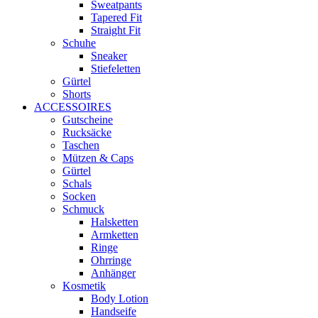
Sweatpants
Tapered Fit
Straight Fit
Schuhe
Sneaker
Stiefeletten
Gürtel
Shorts
ACCESSOIRES
Gutscheine
Rucksäcke
Taschen
Mützen & Caps
Gürtel
Schals
Socken
Schmuck
Halsketten
Armketten
Ringe
Ohrringe
Anhänger
Kosmetik
Body Lotion
Handseife