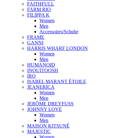
FAITHFULL
FARM RIO
FILIPPA K
Women
Men
Accessoires/Schuhe
FRAME
GANNI
HARRIS WHARF LONDON
Women
Men
HUMANOID
INOUITOOSH
IRO
ISABEL MARANT ÉTOILE
JEANERICA
Women
Men
JERÔME DREYFUSS
JOHNNY LOVE
Women
Men
MAISON KITSUNÉ
MAJESTIC
Women