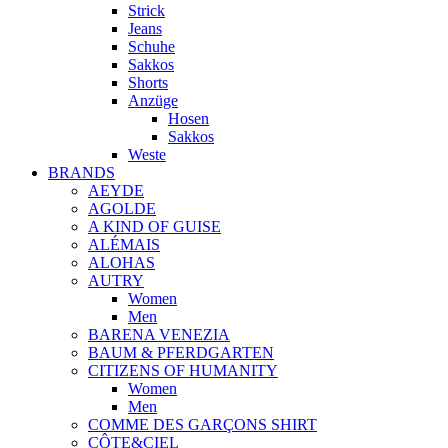
Strick
Jeans
Schuhe
Sakkos
Shorts
Anzüge
Hosen
Sakkos
Weste
BRANDS
AEYDE
AGOLDE
A KIND OF GUISE
ALÉMAIS
ALOHAS
AUTRY
Women
Men
BARENA VENEZIA
BAUM & PFERDGARTEN
CITIZENS OF HUMANITY
Women
Men
COMME DES GARÇONS SHIRT
CÔTE&CIEL