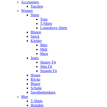
Accessoires
Taschen
Women
Shirts
Tops
T-Shirts
Longsleeve Shirts
Blusen
Strick
Kleider
Mini
Midi
Maxi
Jeans
Skinny Fit
Slim Fit
Straight Fit
Hosen
Röcke
Blazer
Schuhe
Sportbekleidung
Men
T-Shirts
Hemden