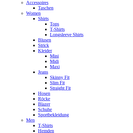
Accessoires
Taschen
Women
Shirts
Tops
T-Shirts
Longsleeve Shirts
Blusen
Strick
Kleider
Mini
Midi
Maxi
Jeans
Skinny Fit
Slim Fit
Straight Fit
Hosen
Röcke
Blazer
Schuhe
Sportbekleidung
Men
T-Shirts
Hemden