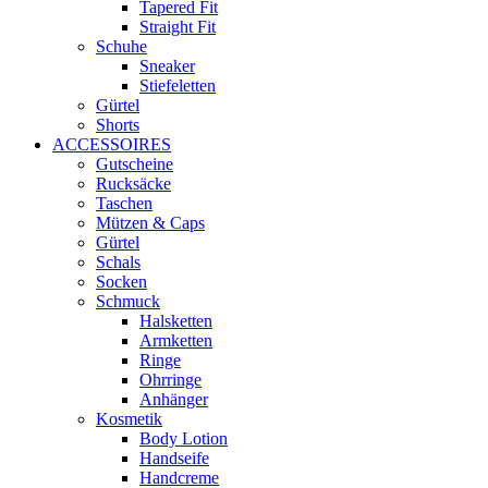
Tapered Fit
Straight Fit
Schuhe
Sneaker
Stiefeletten
Gürtel
Shorts
ACCESSOIRES
Gutscheine
Rucksäcke
Taschen
Mützen & Caps
Gürtel
Schals
Socken
Schmuck
Halsketten
Armketten
Ringe
Ohrringe
Anhänger
Kosmetik
Body Lotion
Handseife
Handcreme