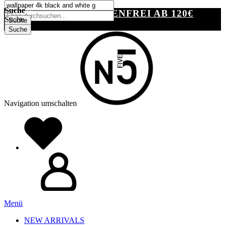
SUCHE
Suche
VERSANDKOSTENFREI AB 120€
Suche
Suche
Suche
Navigation umschalten
Menü
NEW ARRIVALS