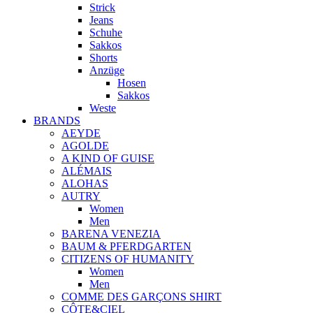
Strick
Jeans
Schuhe
Sakkos
Shorts
Anzüge
Hosen
Sakkos
Weste
BRANDS
AEYDE
AGOLDE
A KIND OF GUISE
ALÉMAIS
ALOHAS
AUTRY
Women
Men
BARENA VENEZIA
BAUM & PFERDGARTEN
CITIZENS OF HUMANITY
Women
Men
COMME DES GARÇONS SHIRT
CÔTE&CIEL