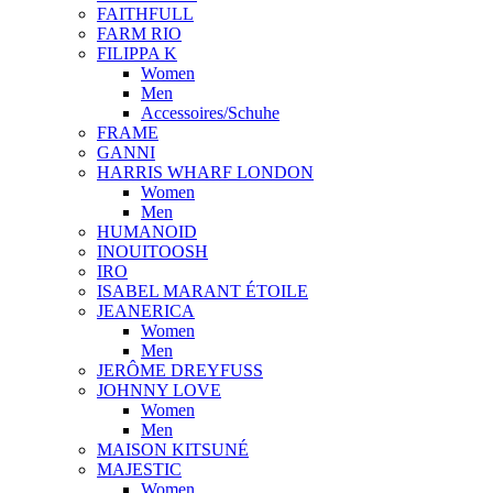
FAITHFULL
FARM RIO
FILIPPA K
Women
Men
Accessoires/Schuhe
FRAME
GANNI
HARRIS WHARF LONDON
Women
Men
HUMANOID
INOUITOOSH
IRO
ISABEL MARANT ÉTOILE
JEANERICA
Women
Men
JERÔME DREYFUSS
JOHNNY LOVE
Women
Men
MAISON KITSUNÉ
MAJESTIC
Women