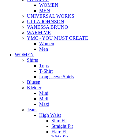
WOMEN
MEN
UNIVERSAL WORKS
ULLA JOHNSON
VANESSA BRUNO
WARM ME
YMC - YOU MUST CREATE
Women
Men
WOMEN
Shirts
Tops
T-Shirt
Longsleeve Shirts
Blusen
Kleider
Mini
Midi
Maxi
Jeans
High Waist
Slim Fit
Straight Fit
Flare Fit