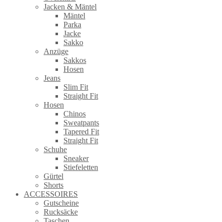
Jacken & Mäntel
Mäntel
Parka
Jacke
Sakko
Anzüge
Sakkos
Hosen
Jeans
Slim Fit
Straight Fit
Hosen
Chinos
Sweatpants
Tapered Fit
Straight Fit
Schuhe
Sneaker
Stiefeletten
Gürtel
Shorts
ACCESSOIRES
Gutscheine
Rucksäcke
Taschen