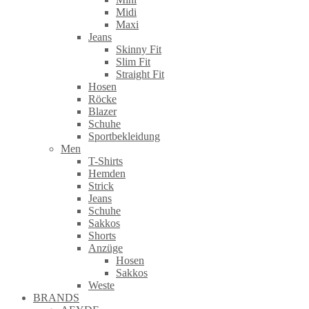
Midi
Maxi
Jeans
Skinny Fit
Slim Fit
Straight Fit
Hosen
Röcke
Blazer
Schuhe
Sportbekleidung
Men
T-Shirts
Hemden
Strick
Jeans
Schuhe
Sakkos
Shorts
Anzüge
Hosen
Sakkos
Weste
BRANDS