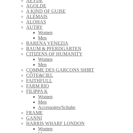
AEYDE
AGOLDE
A KIND OF GUISE
ALÉMAIS
ALOHAS
AUTRY
Women
Men
BARENA VENEZIA
BAUM & PFERDGARTEN
CITIZENS OF HUMANITY
Women
Men
COMME DES GARÇONS SHIRT
CÔTE&CIEL
FAITHFULL
FARM RIO
FILIPPA K
Women
Men
Accessoires/Schuhe
FRAME
GANNI
HARRIS WHARF LONDON
Women