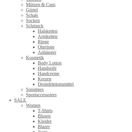
Mützen & Caps
Gürtel
Schals
Socken
Schmuck
Halsketten
Armketten
Ringe
Ohrringe
Anhänger
Kosmetik
Body Lotion
Handseife
Handcreme
Kerzen
Desinfektionsmittel
Sonstiges
Sportaccessoires
SALE
Women
T-Shirts
Blusen
Kleider
Blazer
Jeans