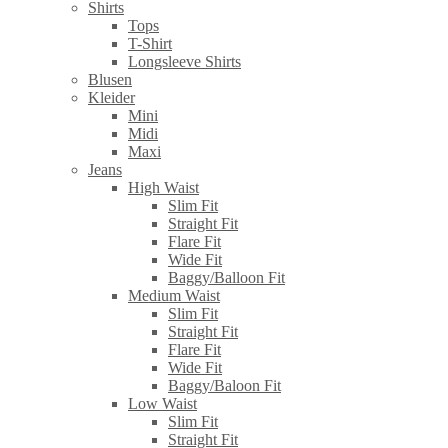
Shirts
Tops
T-Shirt
Longsleeve Shirts
Blusen
Kleider
Mini
Midi
Maxi
Jeans
High Waist
Slim Fit
Straight Fit
Flare Fit
Wide Fit
Baggy/Balloon Fit
Medium Waist
Slim Fit
Straight Fit
Flare Fit
Wide Fit
Baggy/Baloon Fit
Low Waist
Slim Fit
Straight Fit