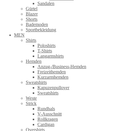
Sandalen
Gürtel
Blazer
Shorts
Bademoden
Sportbekleidung
MEN
Shirts
Poloshirts
T-Shirts
Langarmshirts
Hemden
Anzug-/Business-Hemden
Freizeithemden
Kurzarmhemden
Sweatshirts
Kapuzenpullover
Sweatshirts
Weste
Strick
Rundhals
V-Ausschnitt
Rollkragen
Cardigan
Overshirts